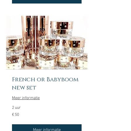
French or Babyboom
new set
Meer informatie
2 uur
50
€ 50
euro
Meer informatie