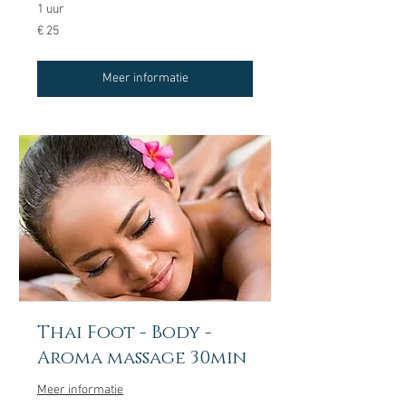
1 uur
25
€ 25
euro
Meer informatie
Thai Foot - Body -
Aroma massage 30min
Meer informatie