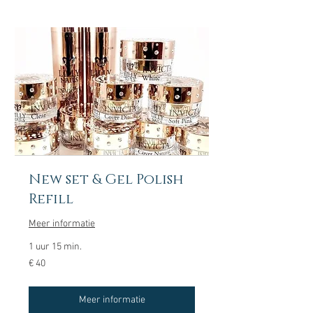
New set & Gel Polish
Refill
Meer informatie
1 uur 15 min.
40
€ 40
euro
Meer informatie