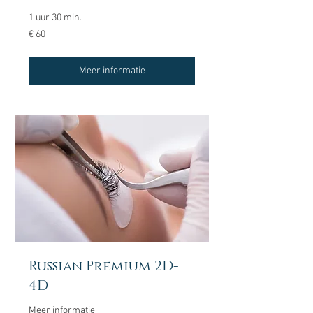
1 uur 30 min.
60
€ 60
euro
Meer informatie
Russian Premium 2D-
4D
Meer informatie