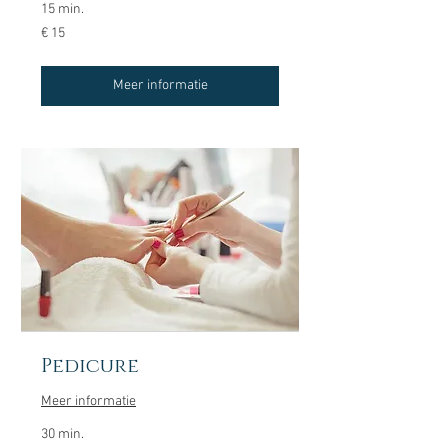
15 min.
15
€ 15
euro
Meer informatie
Pedicure
Meer informatie
30 min.