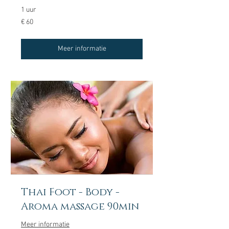
1 uur
60
€ 60
euro
Meer informatie
Thai Foot - Body -
Aroma massage 90min
Meer informatie