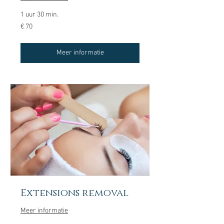
1 uur 30 min.
70
€ 70
euro
Meer informatie
Extensions removal
Meer informatie