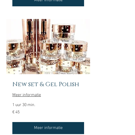
Meer informatie
New set & Gel Polish
Meer informatie
1 uur 30 min.
45
€ 45
euro
Meer informatie