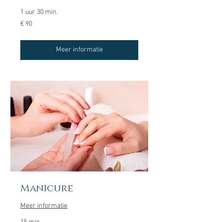
1 uur 30 min.
90
€ 90
euro
Meer informatie
Manicure
Meer informatie