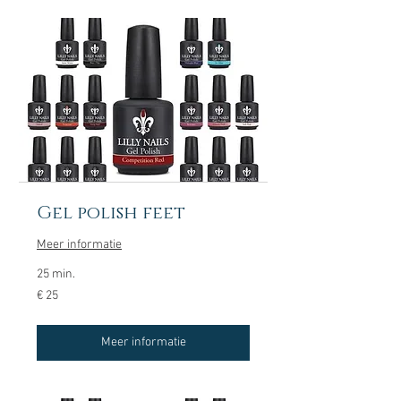
Gel polish feet
Meer informatie
25 min.
25
€ 25
euro
Meer informatie