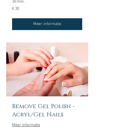
30 min.
30
€ 30
euro
Meer informatie
Remove Gel Polish -
Acryl/Gel Nails
Meer informatie