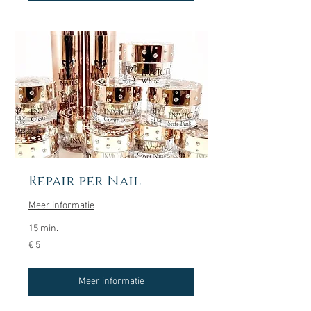
Repair per Nail
Meer informatie
15 min.
5
€ 5
euro
Meer informatie