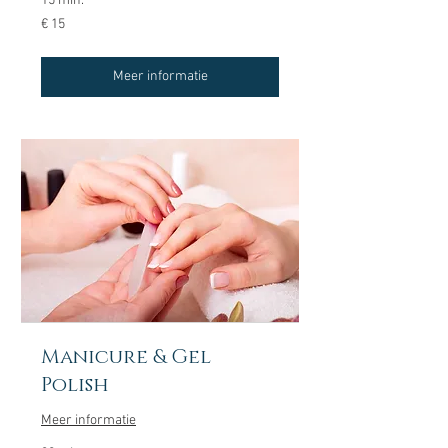
15 min.
15
€ 15
euro
Meer informatie
Manicure & Gel
Polish
Meer informatie