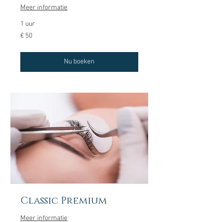
Meer informatie
1 uur
50
€ 50
euro
Nu boeken
Classic Premium
Meer informatie