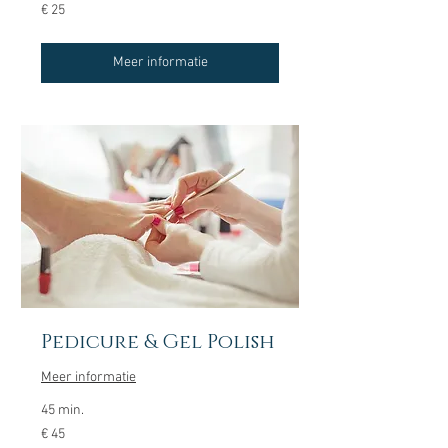
25
€ 25
euro
Meer informatie
Pedicure & Gel Polish
Meer informatie
45 min.
45
€ 45
euro