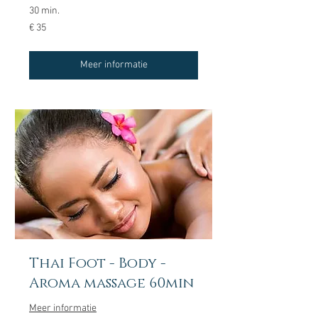
30 min.
35
€ 35
euro
Meer informatie
Thai Foot - Body -
Aroma massage 60min
Meer informatie