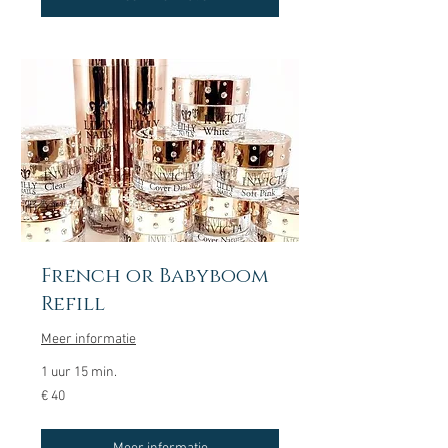
French or Babyboom
Refill
Meer informatie
1 uur 15 min.
40
€ 40
euro