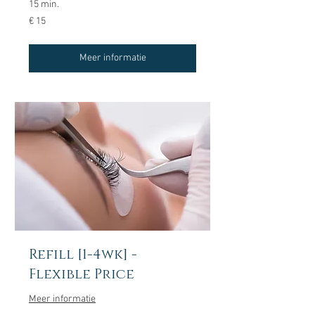
15 min.
15
€ 15
euro
Meer informatie
Refill [1-4wk] -
Flexible Price
Meer informatie