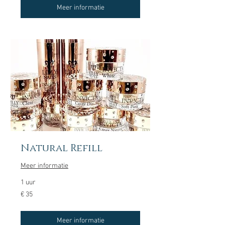
Meer informatie
Natural Refill
Meer informatie
1 uur
35
€ 35
euro
Meer informatie