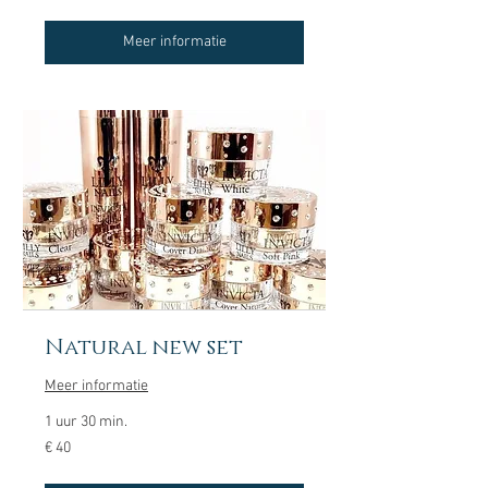
Meer informatie
Natural new set
Meer informatie
1 uur 30 min.
40
€ 40
euro